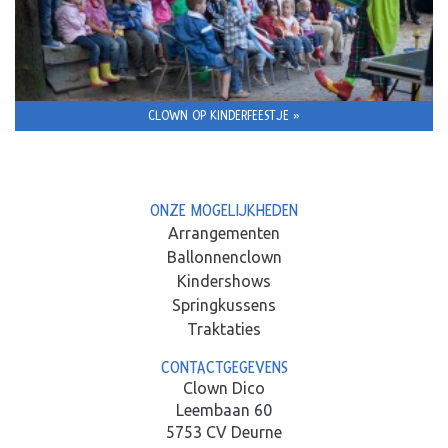
CLOWN OP KINDERFEESTJE »
ONZE MOGELIJKHEDEN
Arrangementen
Ballonnenclown
Kindershows
Springkussens
Traktaties
CONTACTGEGEVENS
Clown Dico
Leembaan 60
5753 CV Deurne