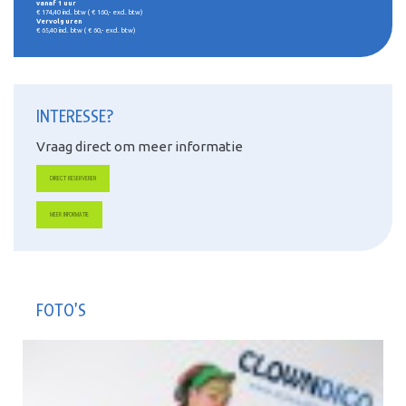
vanaf 1 uur
€ 174,40 incl. btw ( € 160,- excl. btw)
Vervolg uren
€ 65,40 incl. btw ( € 60,- excl. btw)
INTERESSE?
Vraag direct om meer informatie
DIRECT RESERVEREN
MEER INFORMATIE
FOTO'S