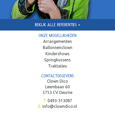
BEKIJK ALLE REFERENTIES »
ONZE MOGELIJKHEDEN
Arrangementen
Ballonnenclown
Kindershows
Springkussens
Traktaties
CONTACTGEGEVENS
Clown Dico
Leembaan 60
5753 CV Deurne
T:
0493-313087
E:
info@clowndico.nl