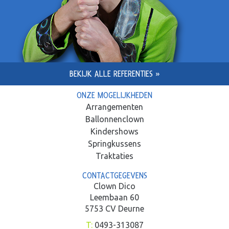
BEKIJK ALLE REFERENTIES »
ONZE MOGELIJKHEDEN
Arrangementen
Ballonnenclown
Kindershows
Springkussens
Traktaties
CONTACTGEGEVENS
Clown Dico
Leembaan 60
5753 CV Deurne
T:
0493-313087