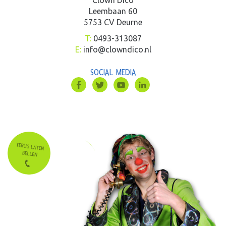
Leembaan 60
5753 CV Deurne
T:
0493-313087
E:
info@clowndico.nl
SOCIAL MEDIA