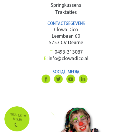
Springkussens
Traktaties
CONTACTGEGEVENS
Clown Dico
Leembaan 60
5753 CV Deurne
T:
0493-313087
E:
info@clowndico.nl
SOCIAL MEDIA