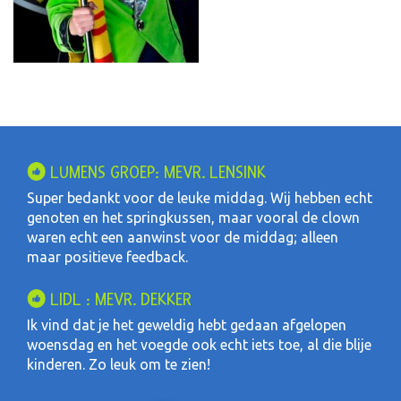
LUMENS GROEP: MEVR. LENSINK
Super bedankt voor de leuke middag. Wij hebben echt
genoten en het springkussen, maar vooral de clown
waren echt een aanwinst voor de middag; alleen
maar positieve feedback.
LIDL : MEVR. DEKKER
Ik vind dat je het geweldig hebt gedaan afgelopen
woensdag en het voegde ook echt iets toe, al die blije
kinderen. Zo leuk om te zien!