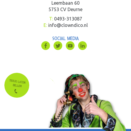
Leembaan 60
5753 CV Deurne
T:
0493-313087
E:
info@clowndico.nl
SOCIAL MEDIA