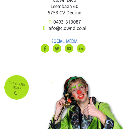
Leembaan 60
5753 CV Deurne
T:
0493-313087
E:
info@clowndico.nl
SOCIAL MEDIA