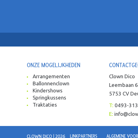
ONZE MOGELIJKHEDEN
CONTACTGE
Arrangementen
Clown Dico
Ballonnenclown
Leembaan 
Kindershows
5753 CV De
Springkussens
Traktaties
T:
0493-313
E:
info@clow
LINKPARTNERS
ALGEMENE VOO
CLOWN DICO | 2026