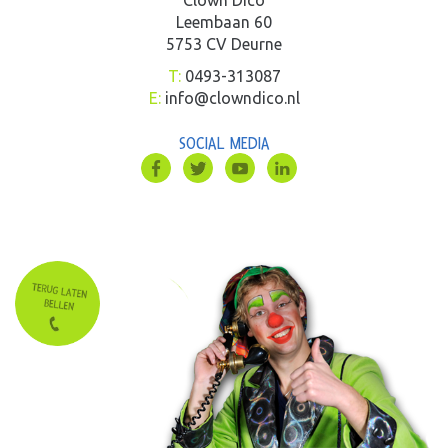
Leembaan 60
5753 CV Deurne
T:
0493-313087
E:
info@clowndico.nl
SOCIAL MEDIA