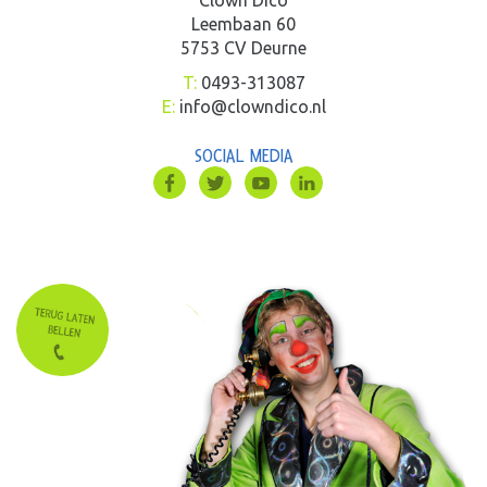
Leembaan 60
5753 CV Deurne
T:
0493-313087
E:
info@clowndico.nl
SOCIAL MEDIA